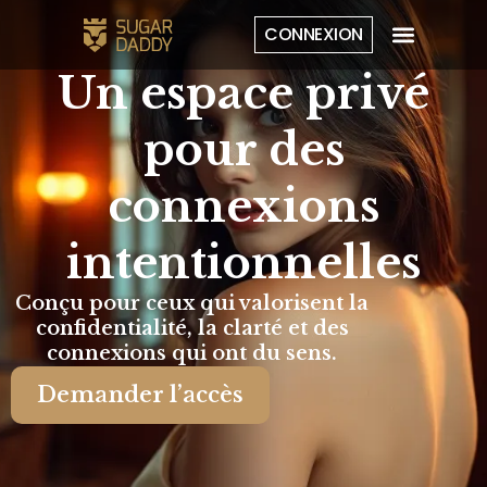
CONNEXION
Un espace privé
pour des
connexions
intentionnelles
Conçu pour ceux qui valorisent la
confidentialité, la clarté et des
connexions qui ont du sens.
Demander l’accès